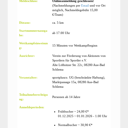
Meldeschluss:
Onlineanmeldung geschlossen!
(Nachmeldungen per
Email
und vor Ort
möglich, Nachmeldegebühr 15,00
€/Team)
Distanz:
ca. 5 km
Startnummernausga
ab 17.00 Uhr
be:
Wettkampfeinweisun
15 Minuten vor Wettkampfbeginn
g:
Ausrichter:
Verein zur Förderung von Aktionen von
Sportlern für Sportler e.V.
Alte Lößnitzer Str. 22c, 08280 Aue-Bad
Schlema
Veranstalter:
sportplusco. UG (beschränkte Haftung),
Marktpassage 15a, 08280 Aue-Bad
Schlema
Teilnahmeberechtigu
Personen ab 14 Jahre
ng:
Anmeldeperioden:
Frühbucher ~ 24,00 €*
01.12.2025 ~ 01.01.2026 - 1.00 Uhr
Normalbucher ~ 30,90 €*