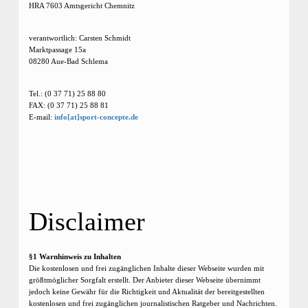
HRA 7603 Amtsgericht Chemnitz
verantwortlich: Carsten Schmidt
Marktpassage 15a
08280 Aue-Bad Schlema
Tel.: (0 37 71) 25 88 80
FAX: (0 37 71) 25 88 81
E-mail:
info[at]sport-concepte.de
Disclaimer
§1 Warnhinweis zu Inhalten
Die kostenlosen und frei zugänglichen Inhalte dieser Webseite wurden mit
größtmöglicher Sorgfalt erstellt. Der Anbieter dieser Webseite übernimmt
jedoch keine Gewähr für die Richtigkeit und Aktualität der bereitgestellten
kostenlosen und frei zugänglichen journalistischen Ratgeber und Nachrichten.