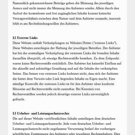
Namentlich gekennzeichnete Beiträge geben die Meinung des jeweiligen
Autors und nicht immer die Meinung des Anbieters wieder. Allein durch den
Aufruf der kostenlosen und frei zugänglichen Inhalte kommt keinerlei
Vertragsverhältnis zwischen dem Nutzer und dem Anbieter zustande, insoweit
fehlt es am Rechtsbindungswillen des Anbieters.
§2 Externe Links
Diese Website enthält Verknüpfungen zu Websites Dritter ("externe Links").
Diese Websites unterliegen der Haftung der jeweiligen Betreiber. Der Anbieter
hat bei der erstmaligen Verknüpfung der externen Links die fremden Inhalte
daraufhin überprüft, ob etwaige Rechtsverstöße bestehen. Zu dem Zeitpunkt
waren keine Rechtsverstöße ersichtlich. Der Anbieter hat keinerlei Einfluss auf
die aktuelle und zukünftige Gestaltung und auf die Inhalte der verknüpften
Seiten. Das Setzen von externen Links bedeutet nicht, dass sich der Anbieter
die hinter dem Verweis oder Link liegenden Inhalte zu Eigen macht. Eine
ständige Kontrolle der externen Links ist für den Anbieter ohne konkrete
Hinweise auf Rechtsverstöße nicht zumutbar. Bei Kenntnis von
Rechtsverstößen werden jedoch derartige externe Links unverzüglich
gelöscht.
§3 Urheber- und Leistungsschutzrechte
Die auf dieser Website veröffentlichten Inhalte unterliegen dem deutschen
Urheber- und Leistungsschutzrecht. Jede vom deutschen Urheber- und
Leistungsschutzrecht nicht zugelassene Verwertung bedarf der vorherigen
schriftlichen Zustimmung des Anbieters oder jeweiligen Rechteinhabers. Dies